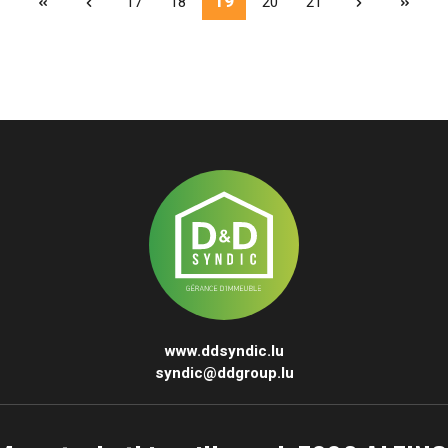
19
17
18
20
21
www.ddsyndic.lu
syndic@ddgroup.lu