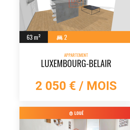
63 m²
2
APPARTEMENT
LUXEMBOURG-BELAIR
2 050 € / MOIS
LOUÉ