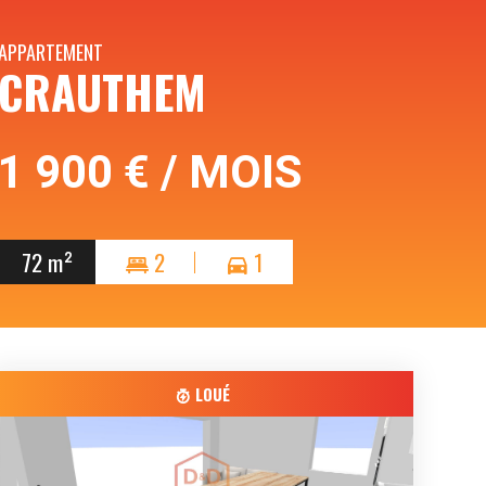
APPARTEMENT
CRAUTHEM
1 900 € / MOIS
72 m²
2
1
LOUÉ