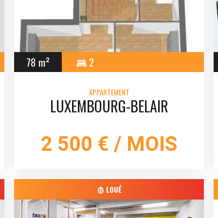
78 m²
2
APPARTEMENT
LUXEMBOURG-BELAIR
2 500 € / MOIS
LOUÉ