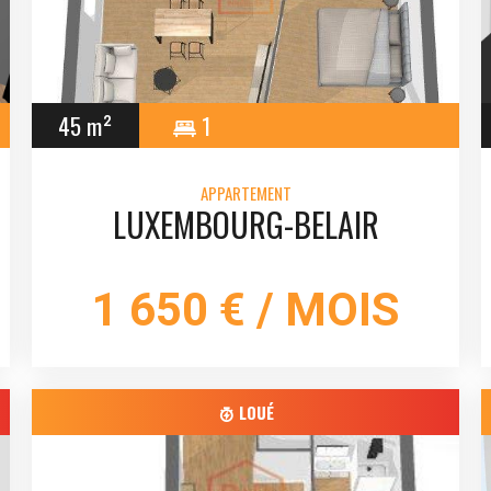
45 m²
1
APPARTEMENT
LUXEMBOURG-BELAIR
1 650 € / MOIS
LOUÉ