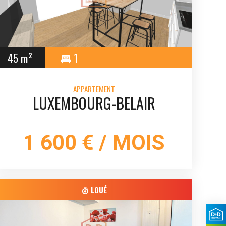
45 m²
1
APPARTEMENT
LUXEMBOURG-BELAIR
1 600 € / MOIS
LOUÉ